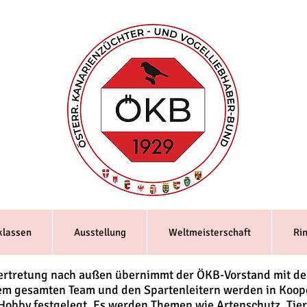
klassen
Ausstellung
Weltmeisterschaft
Ri
Vertretung nach außen übernimmt der ÖKB-Vorstand mit d
em gesamten Team und den Spartenleitern werden in Koop
bby festgelegt. Es werden Themen wie Artenschutz, Tier